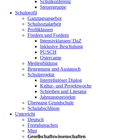
Schulkonferenz
Steuergruppe
Schulprofil
Ganztagsangebot
Schulsozialarbeit
Profilklassen
Fördern und Fordern
Intensivklassen/ DaZ
Inklusive Beschulung
PUSCH
Ostercamp
Medienbildung
Begegnung und Austausch
Schulprojekte
Interreligiöser Dialog
Kultur- und Projektwoche
Schreiben und Literatur
Jahrgangsprojekte
Übergang Grundschule
Schulabschlüsse
Unterricht
Deutsch
Fremdsprachen
Mint
Gesellschaftswissenschaften