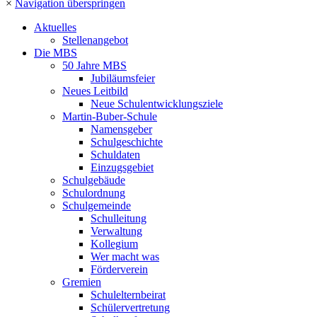
×
Navigation überspringen
Aktuelles
Stellenangebot
Die MBS
50 Jahre MBS
Jubiläumsfeier
Neues Leitbild
Neue Schulentwicklungsziele
Martin-Buber-Schule
Namensgeber
Schulgeschichte
Schuldaten
Einzugsgebiet
Schulgebäude
Schulordnung
Schulgemeinde
Schulleitung
Verwaltung
Kollegium
Wer macht was
Förderverein
Gremien
Schulelternbeirat
Schülervertretung