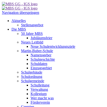
Navigation überspringen
Aktuelles
Stellenangebot
Die MBS
50 Jahre MBS
Jubiläumsfeier
Neues Leitbild
Neue Schulentwicklungsziele
Martin-Buber-Schule
Namensgeber
Schulgeschichte
Schuldaten
Einzugsgebiet
Schulgebäude
Schulordnung
Schulgemeinde
Schulleitung
Verwaltung
Kollegium
Wer macht was
Förderverein
Gremien