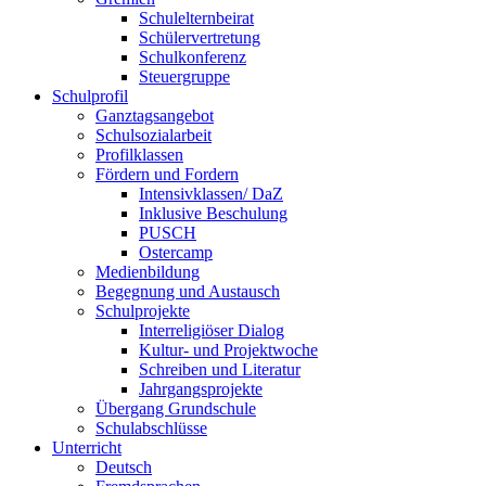
Schulelternbeirat
Schülervertretung
Schulkonferenz
Steuergruppe
Schulprofil
Ganztagsangebot
Schulsozialarbeit
Profilklassen
Fördern und Fordern
Intensivklassen/ DaZ
Inklusive Beschulung
PUSCH
Ostercamp
Medienbildung
Begegnung und Austausch
Schulprojekte
Interreligiöser Dialog
Kultur- und Projektwoche
Schreiben und Literatur
Jahrgangsprojekte
Übergang Grundschule
Schulabschlüsse
Unterricht
Deutsch